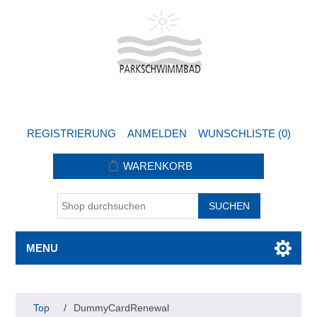
REGISTRIERUNG
ANMELDEN
WUNSCHLISTE
(0)
WARENKORB
(0)
MENU
Top
/
DummyCardRenewal