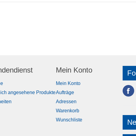
dendienst
Mein Konto
Fo
he
Mein Konto
lich angesehene Produkte
Aufträge
eiten
Adressen
Warenkorb
Wunschliste
Ne